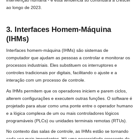
intervenção humana - e esta tendência só continuará a crescer
ao longo de 2023.
3. Interfaces Homem-Máquina
(IHMs)
Interfaces homem-máquina (IHMs)
são sistemas de
computador que ajudam as pessoas a controlar e monitorar os
processos industriais. Eles substituem os interruptores e
controles tradicionais por digitais, facilitando o ajuste e a
interação com um processo de controle.
As IHMs permitem que os operadores iniciem e parem ciclos,
alterem configurações e executem outras funções. O software é
projetado para atuar como uma ponte entre o operador humano
e a lógica complexa de um ou mais controladores lógicos
programáveis (PLCs) ou unidades terminais remotas (RTUs).
No contexto das salas de controle, as IHMs estão se tornando
cada vez mais importantes. Há uma necessidade crescente de