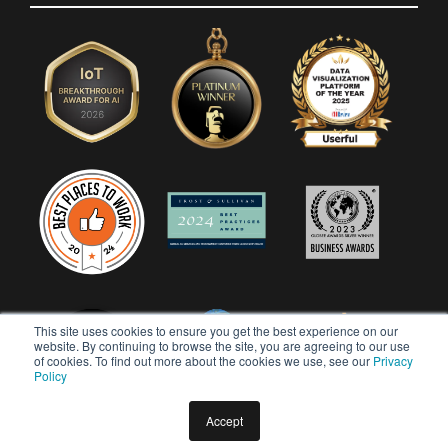
This site uses cookies to ensure you get the best experience on our
website. By continuing to browse the site, you are agreeing to our use
of cookies. To find out more about the cookies we use, see our
Privacy
Policy
Accept