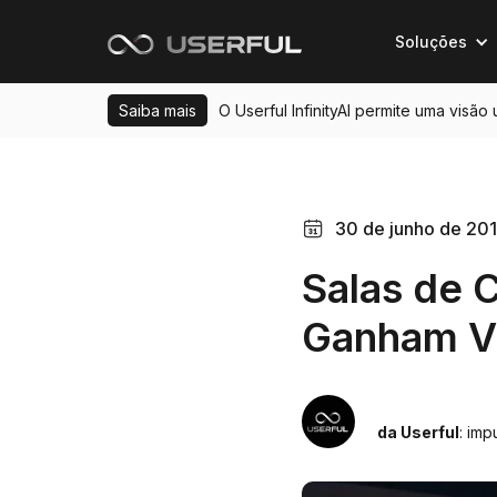
Soluções
Saiba mais
O Userful InfinityAI permite uma visão
30 de junho de 20
Salas de 
Ganham Ve
da Userful
: im