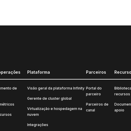
operações
Plataforma
Parceiros
Recurs
amento de
Visão geral da plataforma Infinity
Portal do
Bibliotec
parceiro
recursos
Gerente de cluster global
métricos
Parceiros de
Documen
Virtualização e hospedagem na
canal
apoio
ecursos
nuvem
Integrações