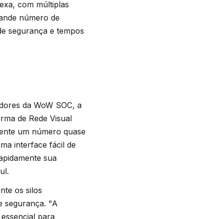
exa, com múltiplas
grande número de
l de segurança e tempos
radores da WoW SOC, a
orma de Rede Visual
lmente um número quase
ma interface fácil de
 rapidamente sua
ul.
te os silos
e segurança. "A
 essencial para