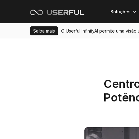
Soluções
Saiba mais
O Userful InfinityAI permite uma visão
Centr
Potênc