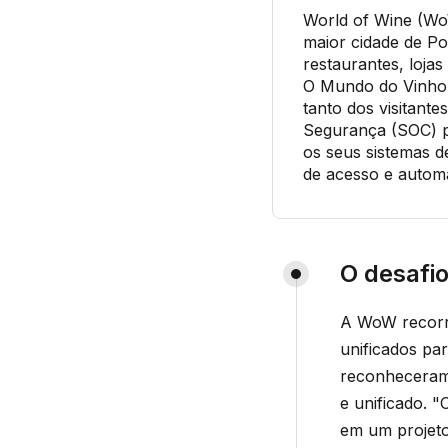
World of Wine (WoW
maior cidade de P
restaurantes, lojas
O Mundo do Vinho r
tanto dos visitant
Segurança (SOC) pa
os seus sistemas de
de acesso e auto
O desafi
A WoW recorre
unificados par
reconheceram 
e unificado. 
em um projeto