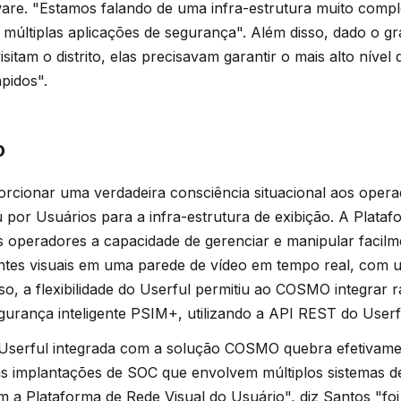
e. "Estamos falando de uma infra-estrutura muito compl
e múltiplas aplicações de segurança". Além disso, dado o 
sitam o distrito, elas precisavam garantir o mais alto níve
pidos".
o
orcionar uma verdadeira consciência situacional aos ope
or Usuários para a infra-estrutura de exibição. A Plataf
s operadores a capacidade de gerenciar e manipular faci
fontes visuais em uma parede de vídeo em tempo real, com u
sso, a flexibilidade do Userful permitiu ao COSMO integrar
gurança inteligente PSIM+, utilizando a API REST do Userf
Userful integrada com a solução COSMO quebra efetivamen
nas implantações de SOC que envolvem múltiplos sistemas d
m a Plataforma de Rede Visual do Usuário", diz Santos "foi