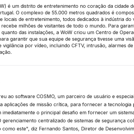
) é um distrito de entretenimento no coração da cidade d
ortugal. O complexo de 55.000 metros quadrados é compo
 e locais de entretenimento, todos dedicados à indústria do 
ecebe milhões de visitantes de todo o mundo. Para garant
es quanto das instalações, a WoW criou um Centro de Oper
ra garantir que sua equipe de segurança tivesse uma visã
 vigilância por vídeo, incluindo CFTV, intrusão, alarmes de
mação.
o
u ao software COSMO, um parceiro de usuário e especial
a aplicações de missão crítica, para fornecer a tecnologia
imediatamente o principal desafio em fornecer um sistem
"O gerenciamento centralizado de sistemas de segurança co
 como este", diz Fernando Santos, Diretor de Desenvolvim