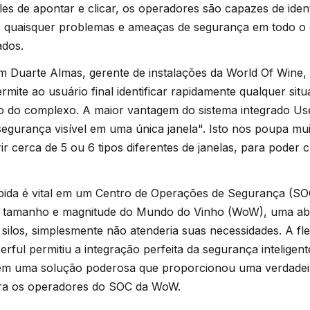
les de apontar e clicar, os operadores são capazes de identi
 quaisquer problemas e ameaças de segurança em todo o d
ados.
 Duarte Almas, gerente de instalações da World Of Wine, "O
rmite ao usuário final identificar rapidamente qualquer si
o do complexo. A maior vantagem do sistema integrado Us
segurança visível em uma única janela". Isto nos poupa m
ir cerca de 5 ou 6 tipos diferentes de janelas, para poder
pida é vital em um Centro de Operações de Segurança (SOC
o tamanho e magnitude do Mundo do Vinho (WoW), uma a
silos, simplesmente não atenderia suas necessidades. A flex
erful permitiu a integração perfeita da segurança intelig
 em uma solução poderosa que proporcionou uma verdadei
para os operadores do SOC da WoW.