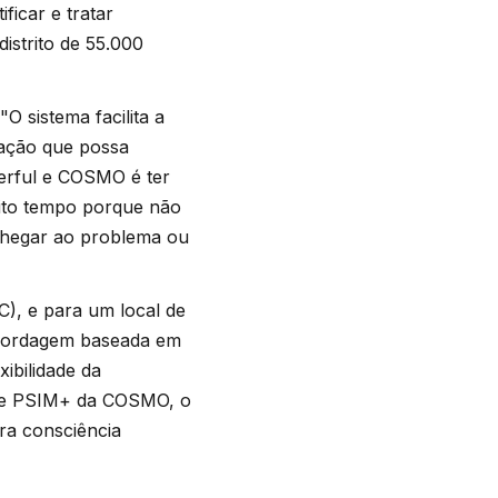
ficar e tratar
istrito de 55.000
 sistema facilita a
tuação que possa
erful e COSMO é ter
uito tempo porque não
 chegar ao problema ou
), e para um local de
bordagem baseada em
ibilidade da
ente PSIM+ da COSMO, o
ra consciência