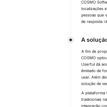
COSMO Softwar
localizações 
pessoas que vi
de resposta rá
A soluçã
A fim de prop
COSMO optou p
Userful dá ao
ilimitado de 
usar. Além di
solução de se
A plataforma 
tradicionais 
integração co