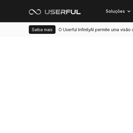
Soluções
Saiba mais
O Userful InfinityAI permite uma visão