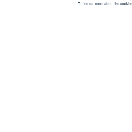
To find out more about the cookie
Quad-Play para salas de
Gerenciamento de 
controle