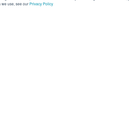
s we use, see our
Privacy Policy
operações
Plataforma
Parceiros
Recurs