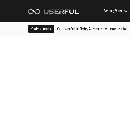
Soluções
Saiba mais
O Userful InfinityAI permite uma visão