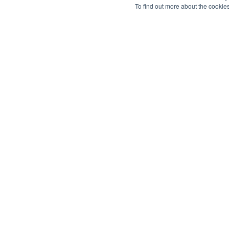
To find out more about the cookie
Quad-Play para salas de
Gerenciamento de 
controle