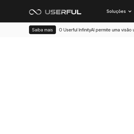
Soluções
Saiba mais
O Userful InfinityAI permite uma visão