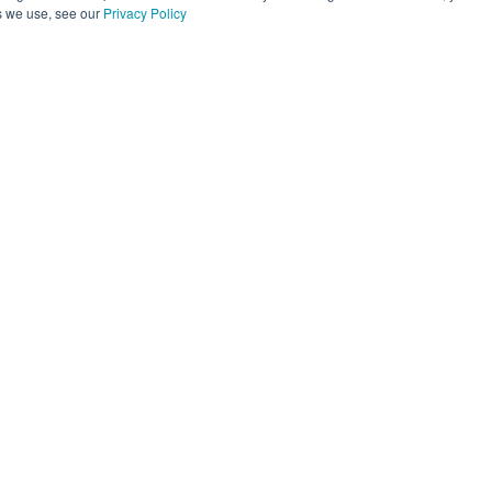
s we use, see our
Privacy Policy
operações
Plataforma
Parceiros
Recurs