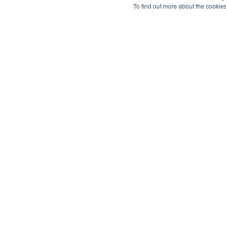
To find out more about the cookie
Quad-Play para salas de
Gerenciamento de 
controle