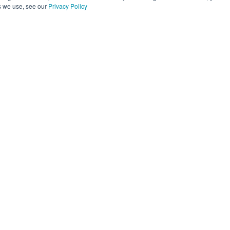
s we use, see our
Privacy Policy
operações
Plataforma
Parceiros
Recurs