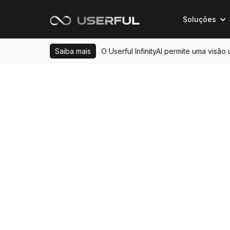
Soluções
Saiba mais
O Userful InfinityAI permite uma visão