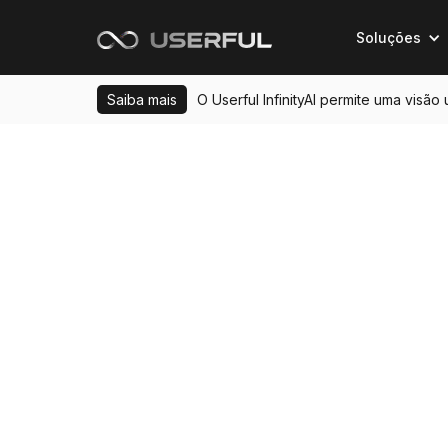
Soluções
Saiba mais
O Userful InfinityAI permite uma visão