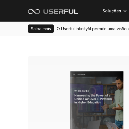
Soluções
Saiba mais
O Userful InfinityAI permite uma visão