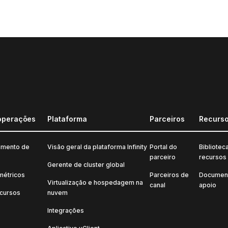
operações
Plataforma
Parceiros
Recurs
amento de
Visão geral da plataforma Infinity
Portal do
Bibliotec
parceiro
recursos
Gerente de cluster global
métricos
Parceiros de
Documen
Virtualização e hospedagem na
canal
apoio
ecursos
nuvem
Integrações