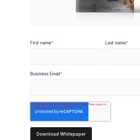
First name
*
Last name
*
Business Email
*