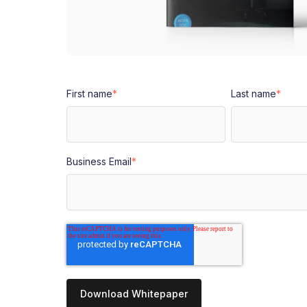
First name
*
Last name
*
Business Email
*