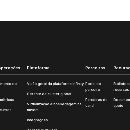
operações
Plataforma
Parceiros
Recurs
amento de
Visão geral da plataforma Infinity
Portal do
Bibliotec
parceiro
recursos
Gerente de cluster global
métricos
Parceiros de
Documen
Virtualização e hospedagem na
canal
apoio
ecursos
nuvem
Integrações