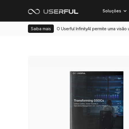
Soluções
Saiba mais
O Userful InfinityAI permite uma visão