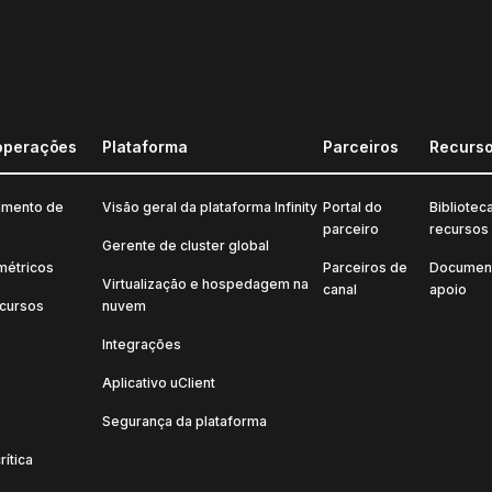
operações
Plataforma
Parceiros
Recurs
amento de
Visão geral da plataforma Infinity
Portal do
Bibliotec
parceiro
recursos
Gerente de cluster global
métricos
Parceiros de
Documen
Virtualização e hospedagem na
canal
apoio
ecursos
nuvem
Integrações
Aplicativo uClient
Segurança da plataforma
rítica