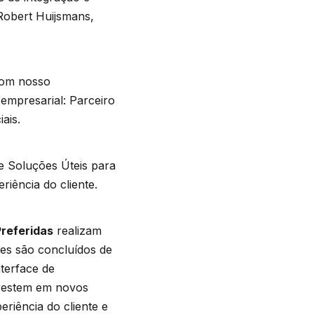
 Robert Huijsmans,
 com nosso
empresarial: Parceiro
iais.
e Soluções Úteis para
iência do cliente.
referidas
realizam
tes são concluídos de
nterface de
nvestem em novos
riência do cliente e