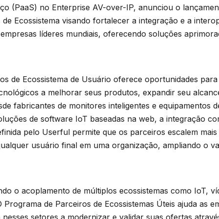
ço (PaaS) no Enterprise AV-over-IP, anunciou o lançamen
de Ecossistema visando fortalecer a integração e a interop
 empresas líderes mundiais, oferecendo soluções aprimora
os de Ecossistema de Usuário oferece oportunidades para 
ecnológicos a melhorar seus produtos, expandir seu alcan
sde fabricantes de monitores inteligentes e equipamentos d
soluções de software IoT baseadas na web, a integração c
finida pelo Userful permite que os parceiros escalem mai
 qualquer usuário final em uma organização, ampliando o v
do o acoplamento de múltiplos ecossistemas como IoT, ví
 Programa de Parceiros de Ecossistemas Úteis ajuda as em
 nesses setores a modernizar e validar suas ofertas atravé