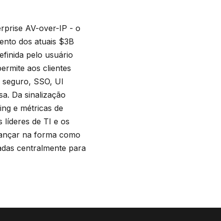
rprise AV-over-IP - o
ento dos atuais $3B
finida pelo usuário
rmite aos clientes
, seguro, SSO, UI
a. Da sinalização
ing e métricas de
líderes de TI e os
avançar na forma como
adas centralmente para