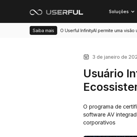
Soluções
Saiba mais
O Userful InfinityAI permite uma visão
3 de janeiro de 20
Usuário I
Ecossist
O programa de certifi
software AV integrad
corporativos