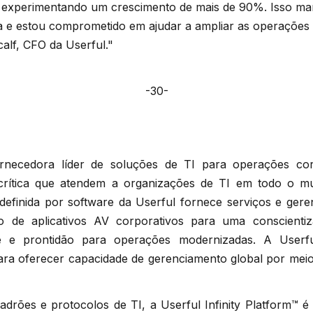
á experimentando um crescimento de mais de 90%. Isso ma
a e estou comprometido em ajudar a ampliar as operações 
calf, CFO da Userful."
-30-
necedora líder de soluções de TI para operações corp
crítica que atendem a organizações de TI em todo o m
 definida por software da Userful fornece serviços e ger
 de aplicativos AV corporativos para uma conscientiz
te e prontidão para operações modernizadas. A User
ara oferecer capacidade de gerenciamento global por meio
rões e protocolos de TI, a Userful Infinity Platform™ é 