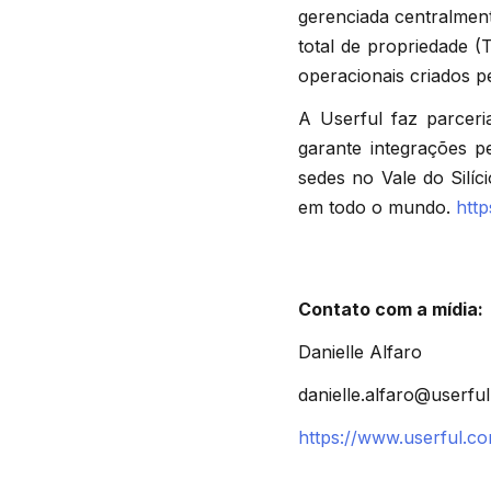
gerenciada centralment
total de propriedade (
operacionais criados pe
A Userful faz parceri
garante integrações p
sedes no Vale do Silíc
em todo o mundo.
htt
Contato com a mídia:
Danielle Alfaro
danielle.alfaro@userfu
https://www.userful.c