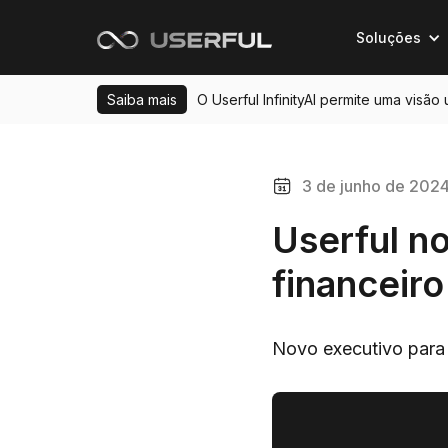
Soluções
Saiba mais
O Userful InfinityAI permite uma visão
3 de junho de 202
Userful n
financeiro
Novo executivo para l