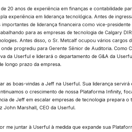
s de 20 anos de experiência em finanças e contabilidade p
a experiência em liderança tecnológica. Antes de ingressa
importantes de liderança financeira como vice-presidente f
 trabalhando para as empresas de tecnologia de Calgary D
ologies. Antes disso, o Sr. Metcalf ocupou vários cargos d
 onde progrediu para Gerente Sênior de Auditoria.
Como CF
iva da Userful e liderará o departamento de G&A da Userfu
 de longo prazo da empresa.
dar as boas-vindas a Jeff na Userful. Sua liderança servi
ontinuamos o crescimento de nossa Plataforma Infinity, f
ncia de Jeff em escalar empresas de tecnologia prepara o
diz John Marshall, CEO da Userful.
r me juntar à Userful à medida que expande sua Plataforma