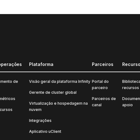
operações
Plataforma
Parceiros
Recurs
amento de
Visão geral da plataforma Infinity
Portal do
Bibliotec
parceiro
recursos
Gerente de cluster global
métricos
Parceiros de
Documen
Virtualização e hospedagem na
canal
apoio
ecursos
nuvem
Integrações
Aplicativo uClient