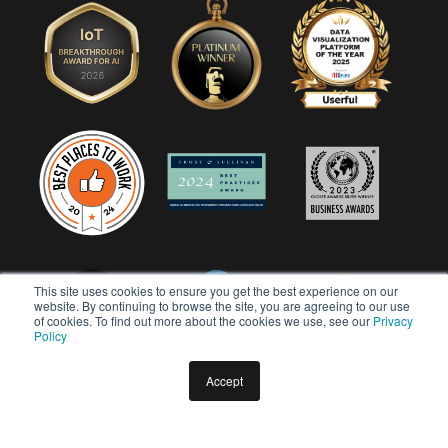
This site uses cookies to ensure you get the best experience on our
website. By continuing to browse the site, you are agreeing to our use
of cookies. To find out more about the cookies we use, see our
Privacy
Policy
Accept