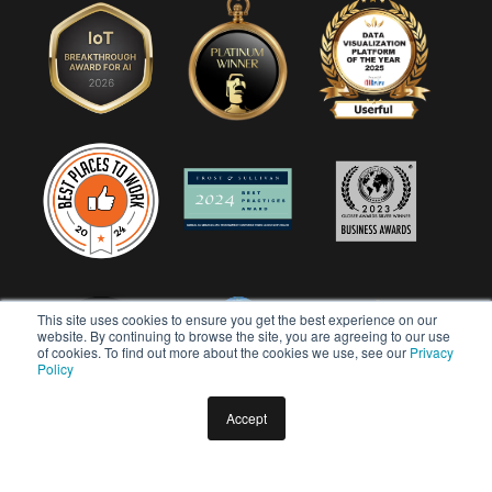
This site uses cookies to ensure you get the best experience on our
website. By continuing to browse the site, you are agreeing to our use
of cookies. To find out more about the cookies we use, see our
Privacy
Policy
Accept