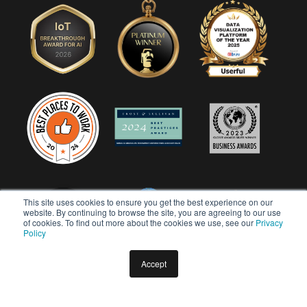
This site uses cookies to ensure you get the best experience on our
website. By continuing to browse the site, you are agreeing to our use
of cookies. To find out more about the cookies we use, see our
Privacy
Policy
Accept